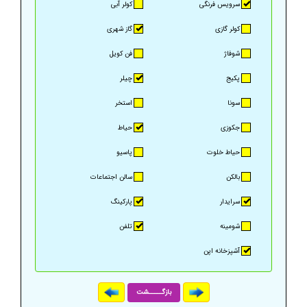
سرویس فرنگی
کولر آبی
کولر گازی
گاز شهری
شوفاژ
فن کویل
پکیج
چیلر
سونا
استخر
جکوزی
حیاط
حیاط خلوت
پاسیو
بالکن
سالن اجتماعات
سرایدار
پارکینگ
شومینه
تلفن
آشپزخانه اپن
بازگـــــشت